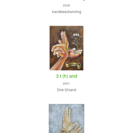
2005
handbescherming
3 t (h) and
2001
Drie t(h)and